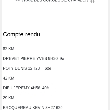
TRAIL DES GORGES DE CHAMBON
Compte-rendu
82 KM
DREVET PIERRE YVES 9H30 9è
POTY DENIS 12H23 60è
42 KM
DIEU JEREMY 4H58 40è
29 KM
BROQUEREAU KEVIN 3H27 62è