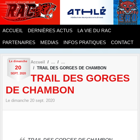
Panneau de gestion des cookies
ACCUEIL
DERNIÈRES ACTUS
LA VIE DU RAC
PARTENAIRES
MEDIAS
INFOS PRATIQUES
CONTACT
Le
dimanche
Accueil
20
TRAIL DES GORGES DE CHAMBON
SEPT.
2020
TRAIL DES GORGES
DE CHAMBON
Le
dimanche
20
sept.
2020