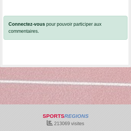
Connectez-vous
pour pouvoir participer aux
commentaires.
SPORTS
REGIONS
213069
visites