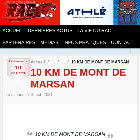
Panneau de gestion des cookies
ACCUEIL
DERNIÈRES ACTUS
LA VIE DU RAC
PARTENAIRES
MEDIAS
INFOS PRATIQUES
CONTACT
Le
dimanche
Accueil
10 KM DE MONT DE MARSAN
10
10 KM DE MONT DE
OCT.
2021
MARSAN
Le
dimanche
10
oct.
2021
10 KM DE MONT DE MARSAN