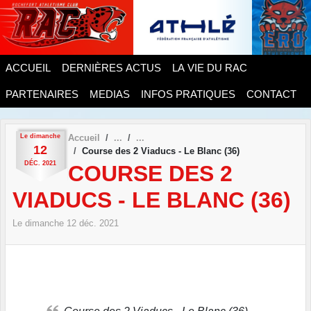
Panneau de gestion des cookies
ACCUEIL
DERNIÈRES ACTUS
LA VIE DU RAC
PARTENAIRES
MEDIAS
INFOS PRATIQUES
CONTACT
Le
dimanche
Accueil
12
Course des 2 Viaducs - Le Blanc (36)
DÉC.
2021
COURSE DES 2
VIADUCS - LE BLANC (36)
Le
dimanche
12
déc.
2021