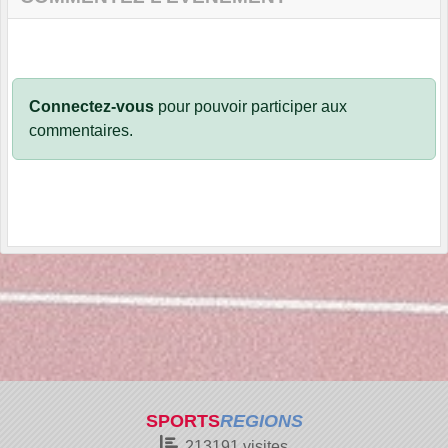
Connectez-vous
pour pouvoir participer aux
commentaires.
SPORTS
REGIONS
213191
visites