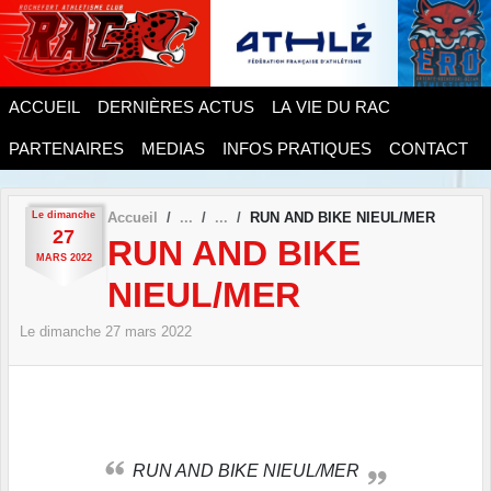
Panneau de gestion des cookies
ACCUEIL
DERNIÈRES ACTUS
LA VIE DU RAC
PARTENAIRES
MEDIAS
INFOS PRATIQUES
CONTACT
Le
dimanche
Accueil
RUN AND BIKE NIEUL/MER
27
RUN AND BIKE
MARS
2022
NIEUL/MER
Le
dimanche
27
mars
2022
RUN AND BIKE NIEUL/MER