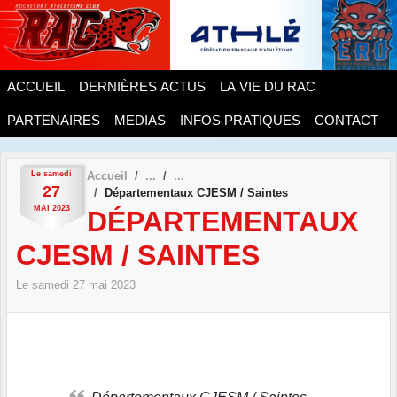
Panneau de gestion des cookies
ACCUEIL
DERNIÈRES ACTUS
LA VIE DU RAC
PARTENAIRES
MEDIAS
INFOS PRATIQUES
CONTACT
Le
samedi
Accueil
27
Départementaux CJESM / Saintes
MAI
2023
DÉPARTEMENTAUX
CJESM / SAINTES
Le
samedi
27
mai
2023