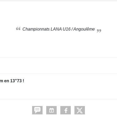
Championnats LANA U16 / Angoulême
m en 13"73 !