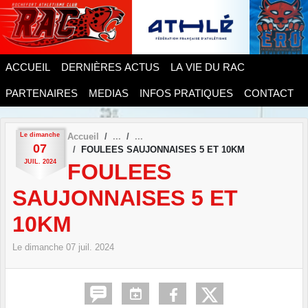
Panneau de gestion des cookies
ACCUEIL
DERNIÈRES ACTUS
LA VIE DU RAC
PARTENAIRES
MEDIAS
INFOS PRATIQUES
CONTACT
Le
dimanche
Accueil
07
FOULEES SAUJONNAISES 5 ET 10KM
JUIL.
2024
FOULEES
SAUJONNAISES 5 ET
10KM
Le
dimanche
07
juil.
2024