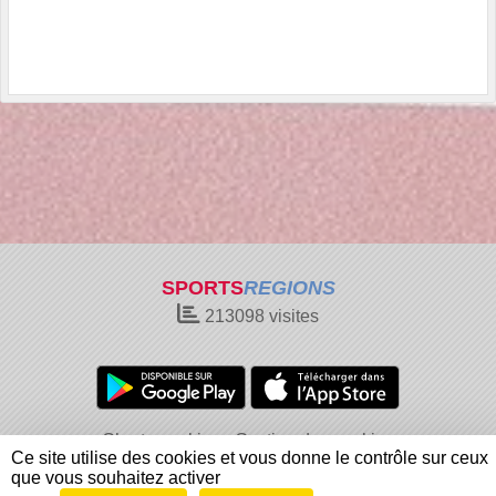
SPORTS
REGIONS
213098
visites
Charte cookies
Gestion des cookies
Ce site utilise des cookies et vous donne le contrôle sur ceux
Informations légales
Signaler un contenu inapproprié
que vous souhaitez activer